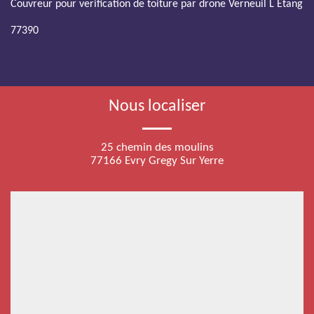
Couvreur pour verification de toiture par drone Verneuil L Etang
77390
Nous localiser
25 chemin des moulins
77166 Evry Gregy Sur Yerre