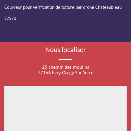
Couvreur pour verification de toiture par drone Chateaubleau
77370
Nous localiser
25 chemin des moulins
77166 Evry Gregy Sur Yerre