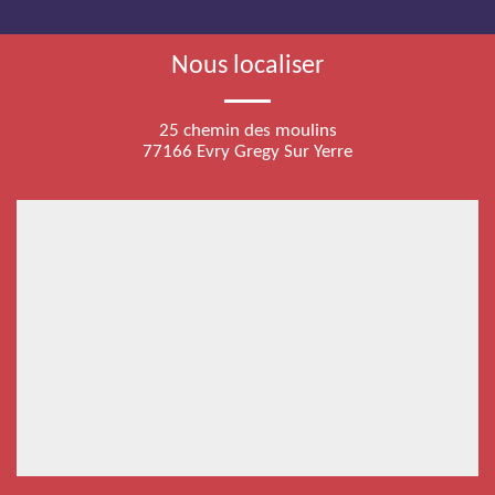
Nous localiser
25 chemin des moulins
77166 Evry Gregy Sur Yerre