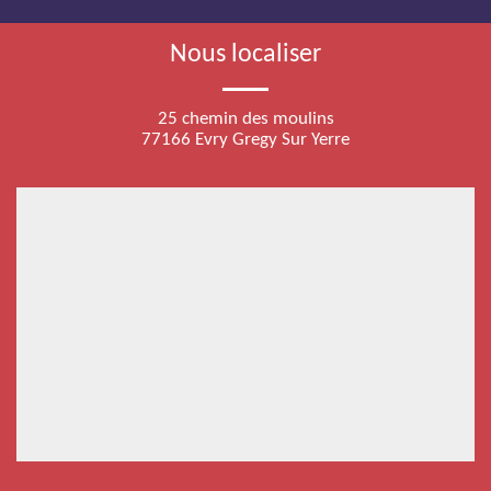
Nous localiser
25 chemin des moulins
77166 Evry Gregy Sur Yerre