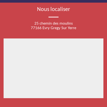
Nous localiser
25 chemin des moulins
77166 Evry Gregy Sur Yerre