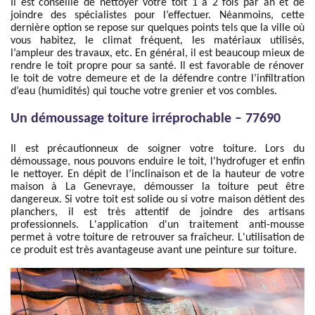
Il est conseillé de nettoyer votre toit 1 à 2 fois par an et de
joindre des spécialistes pour l’effectuer. Néanmoins, cette
dernière option se repose sur quelques points tels que la ville où
vous habitez, le climat fréquent, les matériaux utilisés,
l’ampleur des travaux, etc. En général, il est beaucoup mieux de
rendre le toit propre pour sa santé. Il est favorable de rénover
le toit de votre demeure et de la défendre contre l’infiltration
d’eau (humidités) qui touche votre grenier et vos combles.
Un démoussage toiture irréprochable – 77690
Il est précautionneux de soigner votre toiture. Lors du
démoussage, nous pouvons enduire le toit, l'hydrofuger et enfin
le nettoyer. En dépit de l’inclinaison et de la hauteur de votre
maison à La Genevraye, démousser la toiture peut être
dangereux. Si votre toit est solide ou si votre maison détient des
planchers, il est très attentif de joindre des artisans
professionnels. L'application d'un traitement anti-mousse
permet à votre toiture de retrouver sa fraîcheur. L'utilisation de
ce produit est très avantageuse avant une peinture sur toiture.