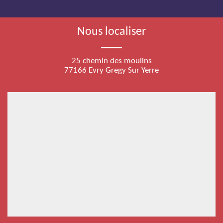
Nous localiser
25 chemin des moulins
77166 Evry Gregy Sur Yerre