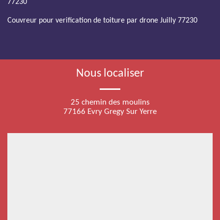
77230
Couvreur pour verification de toiture par drone Juilly 77230
Nous localiser
25 chemin des moulins
77166 Evry Gregy Sur Yerre