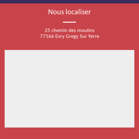
Nous localiser
25 chemin des moulins
77166 Evry Gregy Sur Yerre