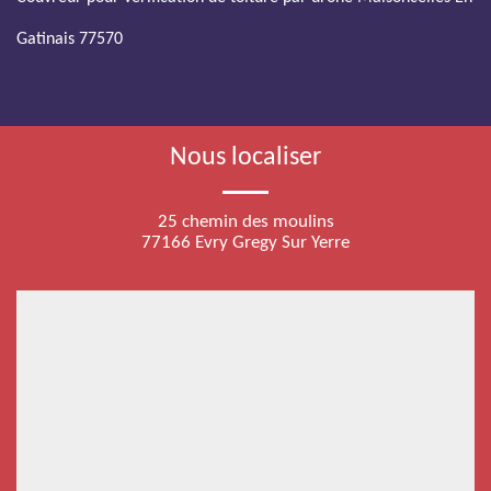
Gatinais 77570
Nous localiser
25 chemin des moulins
77166 Evry Gregy Sur Yerre