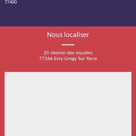
77400
Nous localiser
25 chemin des moulins
77166 Evry Gregy Sur Yerre