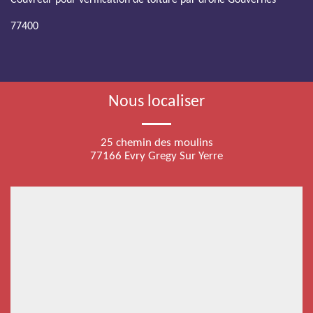
Couvreur pour verification de toiture par drone Gouvernes
77400
Nous localiser
25 chemin des moulins
77166 Evry Gregy Sur Yerre