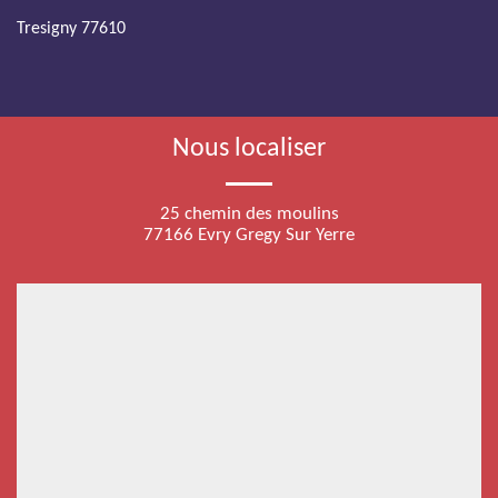
Tresigny 77610
Nous localiser
25 chemin des moulins
77166 Evry Gregy Sur Yerre