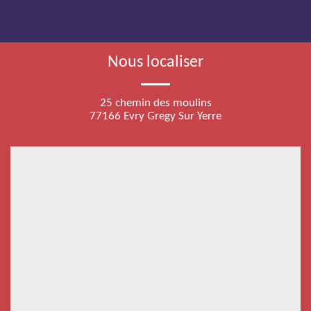
Nous localiser
25 chemin des moulins
77166 Evry Gregy Sur Yerre