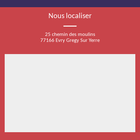
Nous localiser
25 chemin des moulins
77166 Evry Gregy Sur Yerre