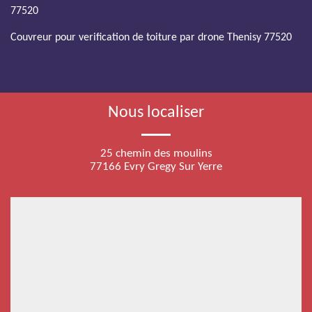
77520
Couvreur pour verification de toiture par drone Thenisy 77520
Nous localiser
25 chemin des moulins
77166 Evry Gregy Sur Yerre