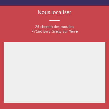
Nous localiser
25 chemin des moulins
77166 Evry Gregy Sur Yerre