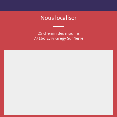
Nous localiser
25 chemin des moulins
77166 Evry Gregy Sur Yerre