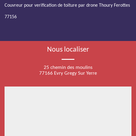
Couvreur pour verification de toiture par drone Thoury Ferottes
77156
Nous localiser
25 chemin des moulins
77166 Evry Gregy Sur Yerre