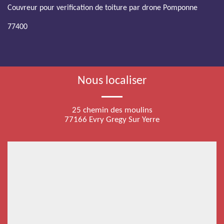
Couvreur pour verification de toiture par drone Pomponne
77400
Nous localiser
25 chemin des moulins
77166 Evry Gregy Sur Yerre