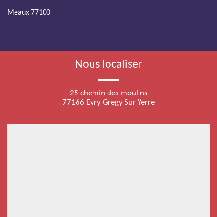
Meaux 77100
Nous localiser
25 chemin des moulins
77166 Evry Gregy Sur Yerre