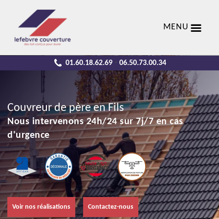
MENU
01.60.18.62.69
06.50.73.00.34
-
Couvreur de père en Fils
Nous intervenons 24h/24 sur 7j/7 en cas
d'urgence
Voir nos réalisations
Contactez-nous