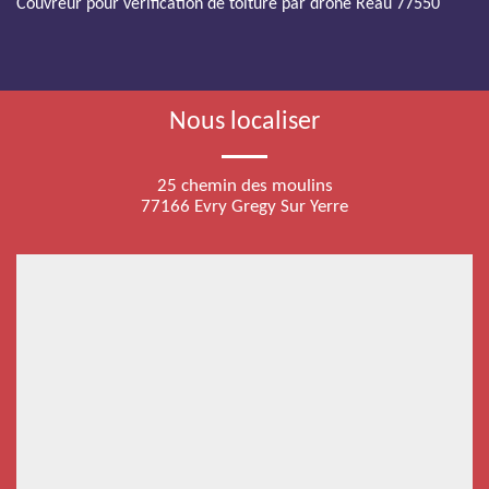
Couvreur pour verification de toiture par drone Reau 77550
Nous localiser
25 chemin des moulins
77166 Evry Gregy Sur Yerre