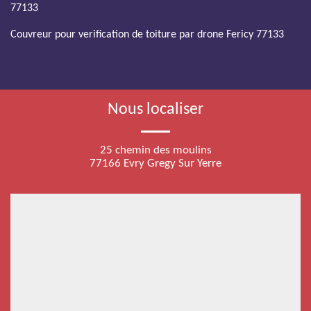
77133
Couvreur pour verification de toiture par drone Fericy 77133
Nous localiser
25 chemin des moulins
77166 Evry Gregy Sur Yerre