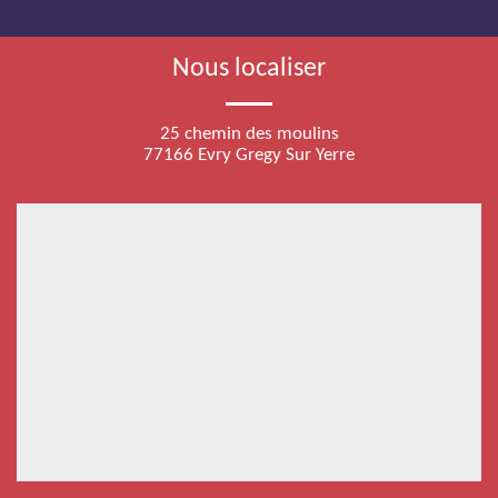
Nous localiser
25 chemin des moulins
77166 Evry Gregy Sur Yerre