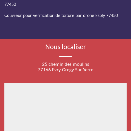
77450
Couvreur pour verification de toiture par drone Esbly 77450
Nous localiser
25 chemin des moulins
77166 Evry Gregy Sur Yerre