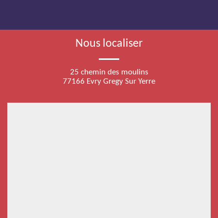
Nous localiser
25 chemin des moulins
77166 Evry Gregy Sur Yerre