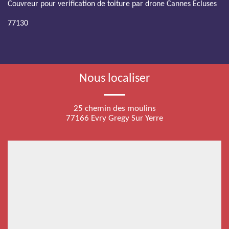
Couvreur pour verification de toiture par drone Cannes Ecluses
77130
Nous localiser
25 chemin des moulins
77166 Evry Gregy Sur Yerre