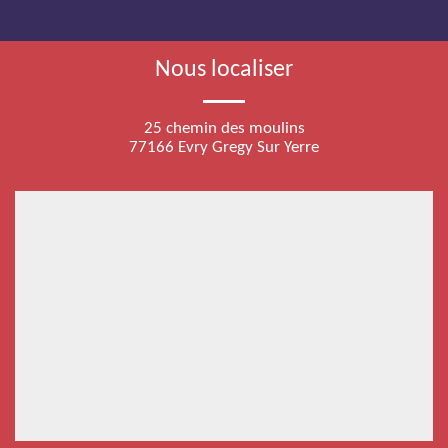
Nous localiser
25 chemin des moulins
77166 Evry Gregy Sur Yerre