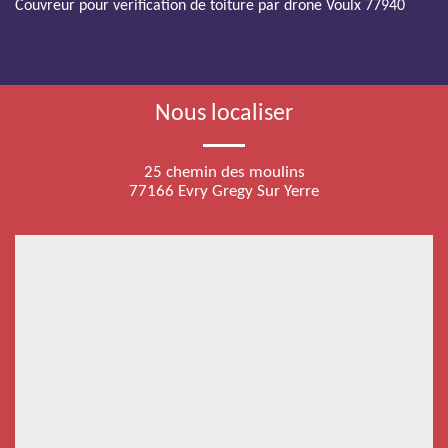
Couvreur pour verification de toiture par drone Voulx 77940
Nous localiser
25 chemin des moulins
77166 Evry Gregy Sur Yerre