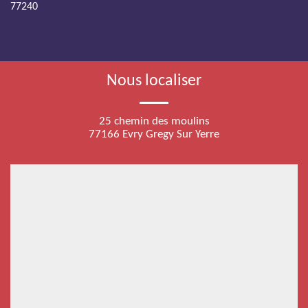
77240
Nous localiser
25 chemin des moulins
77166 Evry Gregy Sur Yerre