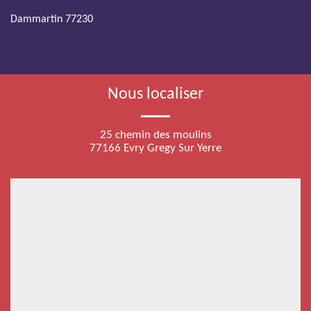
Dammartin 77230
Nous localiser
25 chemin des moulins
77166 Evry Gregy Sur Yerre