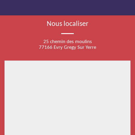
Nous localiser
25 chemin des moulins
77166 Evry Gregy Sur Yerre