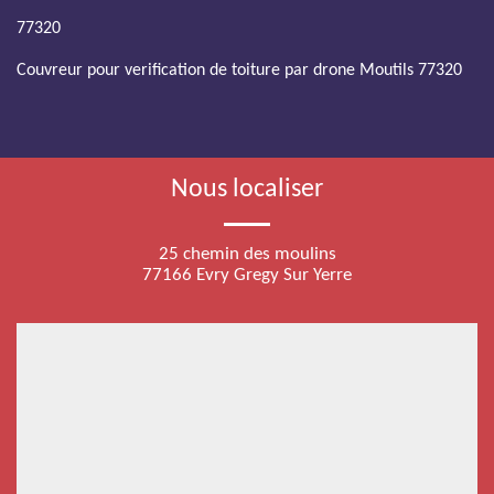
77320
Couvreur pour verification de toiture par drone Moutils 77320
Nous localiser
25 chemin des moulins
77166 Evry Gregy Sur Yerre