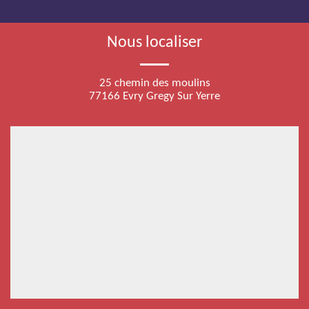
Nous localiser
25 chemin des moulins
77166 Evry Gregy Sur Yerre