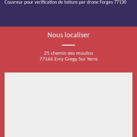
Couvreur pour verification de toiture par drone Forges 77130
Nous localiser
25 chemin des moulins
77166 Evry Gregy Sur Yerre