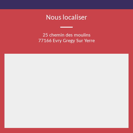
Nous localiser
25 chemin des moulins
77166 Evry Gregy Sur Yerre