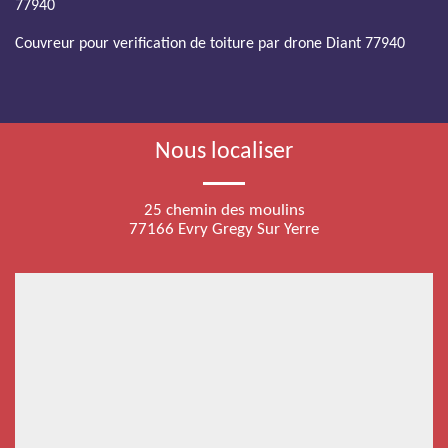
77940
Couvreur pour verification de toiture par drone Diant 77940
Nous localiser
25 chemin des moulins
77166 Evry Gregy Sur Yerre