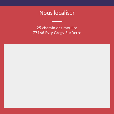
Nous localiser
25 chemin des moulins
77166 Evry Gregy Sur Yerre