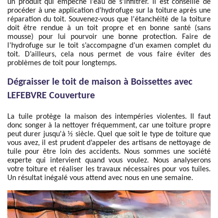
un produit qui empêche l’eau de s’infiltrer. Il est conseillé de
procéder à une application d’hydrofuge sur la toiture après une
réparation du toit. Souvenez-vous que l'étanchéité de la toiture
doit être rendue à un toit propre et en bonne santé (sans
mousse) pour lui pourvoir une bonne protection. Faire de
l’hydrofuge sur le toit s’accompagne d’un examen complet du
toit. D’ailleurs, cela nous permet de vous faire éviter des
problèmes de toit pour longtemps.
Dégraisser le toit de maison à Boissettes avec
LEFEBVRE Couverture
La tuile protège la maison des intempéries violentes. Il faut
donc songer à la nettoyer fréquemment, car une toiture propre
peut durer jusqu'à ½ siècle. Quel que soit le type de toiture que
vous avez, il est prudent d’appeler des artisans de nettoyage de
tuile pour être loin des accidents. Nous sommes une société
experte qui intervient quand vous voulez. Nous analyserons
votre toiture et réaliser les travaux nécessaires pour vos tuiles.
Un résultat inégalé vous attend avec nous en une semaine.