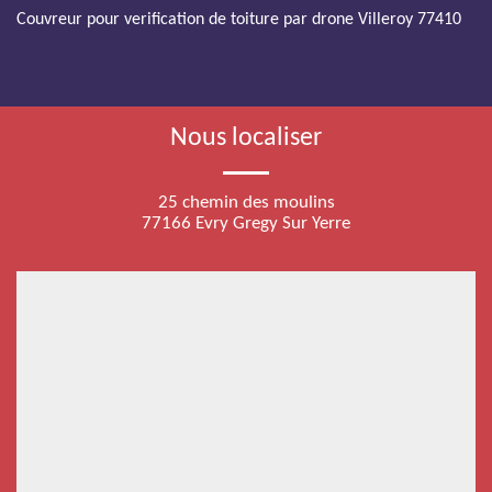
Couvreur pour verification de toiture par drone Villeroy 77410
Nous localiser
25 chemin des moulins
77166 Evry Gregy Sur Yerre