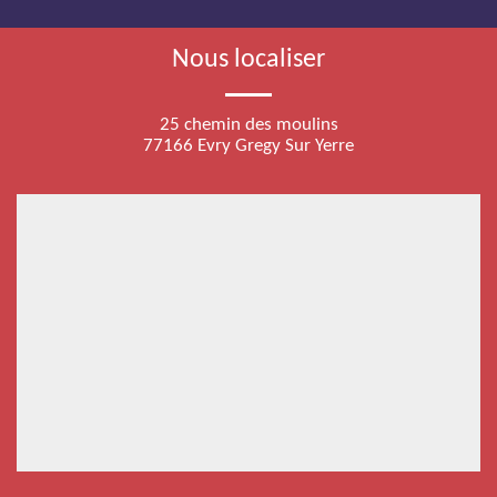
Nous localiser
25 chemin des moulins
77166 Evry Gregy Sur Yerre