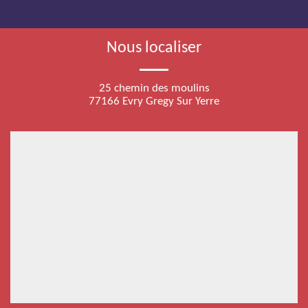
Nous localiser
25 chemin des moulins
77166 Evry Gregy Sur Yerre