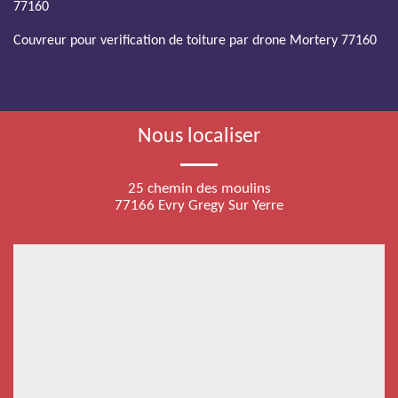
77160
Couvreur pour verification de toiture par drone Mortery 77160
Nous localiser
25 chemin des moulins
77166 Evry Gregy Sur Yerre