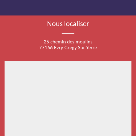
Nous localiser
25 chemin des moulins
77166 Evry Gregy Sur Yerre