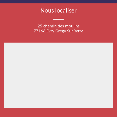
Nous localiser
25 chemin des moulins
77166 Evry Gregy Sur Yerre