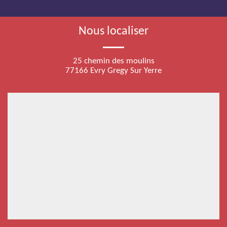
Nous localiser
25 chemin des moulins
77166 Evry Gregy Sur Yerre