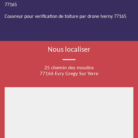
77165
Couvreur pour verification de toiture par drone Iverny 77165
Nous localiser
25 chemin des moulins
77166 Evry Gregy Sur Yerre