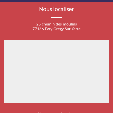
Nous localiser
25 chemin des moulins
77166 Evry Gregy Sur Yerre