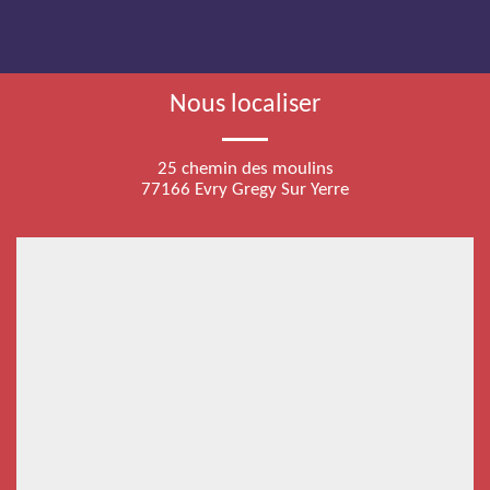
Nous localiser
25 chemin des moulins
77166 Evry Gregy Sur Yerre