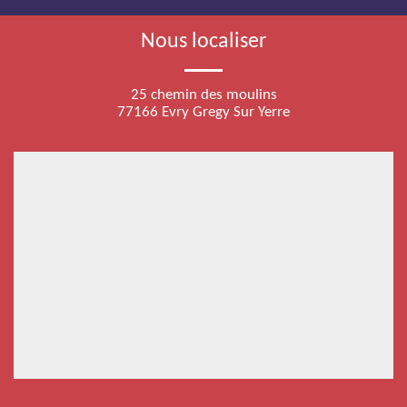
Nous localiser
25 chemin des moulins
77166 Evry Gregy Sur Yerre